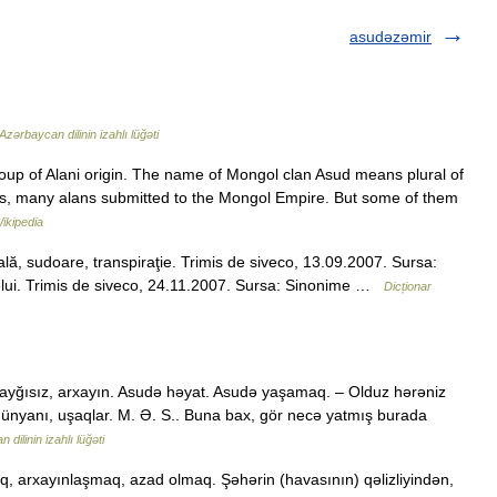
asudəzəmir
Azərbaycan dilinin izahlı lüğəti
up of Alani origin. The name of Mongol clan Asud means plural of
Rus, many alans submitted to the Mongol Empire. But some of them
ikipedia
, sudoare, transpiraţie. Trimis de siveco, 13.09.2007. Sursa:
ui. Trimis de siveco, 24.11.2007. Sursa: Sinonime …
Dicționar
 qayğısız, arxayın. Asudə həyat. Asudə yaşamaq. – Olduz hərəniz
 dünyanı, uşaqlar. M. Ə. S.. Buna bax, gör necə yatmış burada
dilinin izahlı lüğəti
, arxayınlaşmaq, azad olmaq. Şəhərin (havasının) qəlizliyindən,