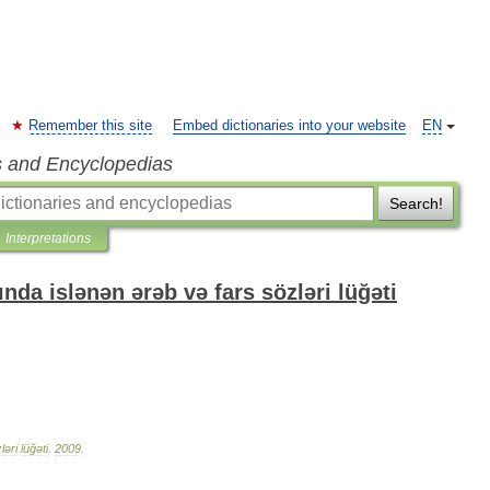
Remember this site
Embed dictionaries into your website
EN
s and Encyclopedias
Search!
Interpretations
nda islənən ərəb və fars sözləri lüğəti
ləri
lüğəti
.
2009
.