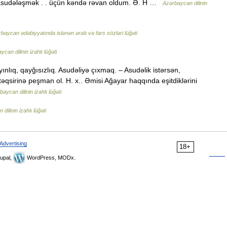
r asudələşmək . . üçün kəndə rəvan oldum. Ə. H …
Azərbaycan dilinin
baycan ədəbiyyatında islənən ərəb və fars sözləri lüğəti
can dilinin izahlı lüğəti
ayınlıq, qayğısızlıq. Asudəliyə çıxmaq. – Asudəlik istərsən,
əqsirinə peşman ol. H. x.. Əmisi Ağayar haqqında eşitdiklərini
aycan dilinin izahlı lüğəti
dilinin izahlı lüğəti
Advertising
18+
upal,
WordPress, MODx.