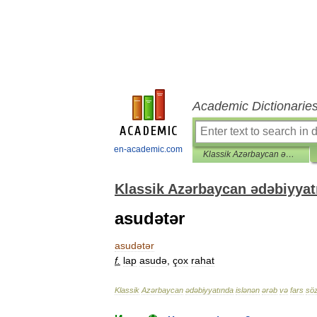
Academic Dictionarie
en-academic.com
Klassik Azərbaycan ədəbiyyatında islənən ərəb və fars sözləri lüğəti
Klassik Azərbaycan ədəbiyyatı
asudətər
asudətər
f
.
lap
asudə
,
çox
rahat
Klassik
Azərbaycan
ədəbiyyatında
islənən
ərəb
və
fars
söz